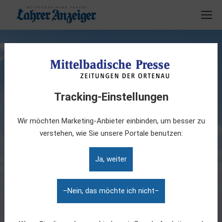
Mehr wissen als andere
GEDRUCKT ODER DIGITAL – WIR
Tracking-Einstellungen
HABEN FÜR JEDEN DAS PASSENDE
ABO
Wir möchten Marketing-Anbieter einbinden, um besser zu
verstehen, wie Sie unsere Portale benutzen:
Ja, weiter
–Nein, das möchte ich nicht–